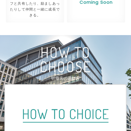
フと共有したり、励ましあっ
24/08/19
たりして仲間と一緒に成長で
「募集人数が5名以上の病院」特集ページをアップしま
きる。
した！
24/08/14
PICK UPを8月下旬〜9月中旬に募集締め切りがある施
設に更新しました。
H
O
W
T
O
24/07/31
C
H
O
O
S
E
PICK UPを8月中旬〜下旬に募集締め切りがある施設に
更新しました。
研修先の選び方
24/07/24
PICK UPを8月前半に募集締め切りがある施設に更新し
ました。
24/07/16
PICK UPを7月後半に募集締め切りがある施設に更新し
ました。