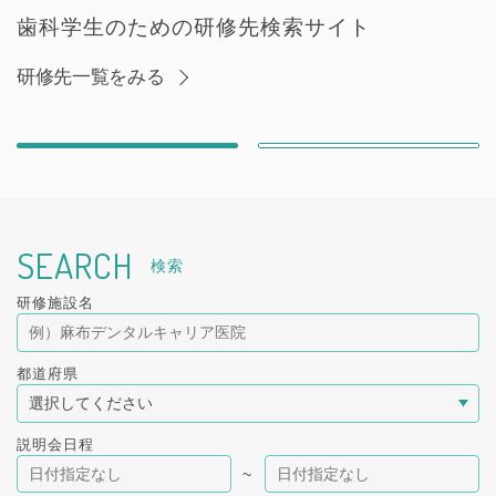
歯
科
学
生
の
た
め
の
研
修
先
検
索
サ
イ
ト
研修先一覧をみる
SEARCH
検索
研修施設名
都道府県
説明会日程
~