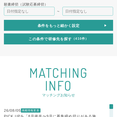
願書締切（試験応募締切）
~
条件をもっと細かく設定
この条件で研修先を探す
（410件）
M
A
T
C
H
I
N
G
I
N
F
O
マッチングお知らせ
26/08/05
PICK UPを「8月後半〜9月に募集締め切りがある施