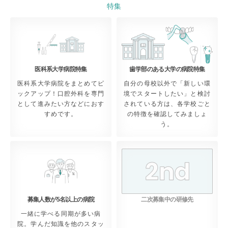
特集
25/05/02
PICK UPを5月〜6月に説明会がある施設に更新しまし
た。
25/3/17
医科系大学病院特集
歯学部のある大学の病院特集
全国医学部付属病院 歯科口腔外科科長会議 が主催する
医科系大学病院をまとめてピ
自分の母校以外で「新しい環
「オンライン⻭科研修病院説明会」
が行われます。詳…
ックアップ！口腔外科を専門
境でスタートしたい」と検討
として進みたい方などにおす
されている方は、各学校ごと
25/02/14
すめです。
の特徴を確認してみましょ
PICK UPを二次募集、三次募集がある施設に更新しまし
う。
た。
24/11/01
「二次募集中の研修先」特集ページをアップしました！
24/11/01
募集人数が5名以上の病院
二次募集中の研修先
PICK UPを二次募集がある施設に更新しました。
一緒に学べる同期が多い病
院。学んだ知識を他のスタッ