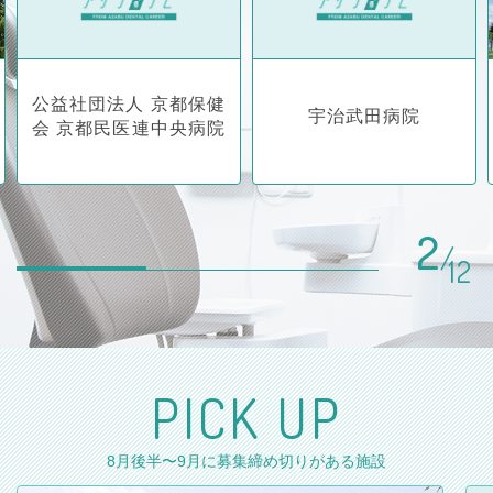
26/04/01
PICK UPを「令和9年度 研修医向け募集情報がある施
設」に更新しました。
公益社団法人 京都保健
26/03/25
宇治武田病院
会 京都民医連中央病院
全国医学部付属病院 歯科口腔外科科長会議 が主催する
「オンライン⻭科研修病院説明会」
が行われます。詳…
25/10/29
2
「二次募集中の研修先」特集ページを随時更新していま
/
す
12
25/10/23
PICK UPを二次募集がある施設に更新しました。
P
I
C
K
U
P
25/08/28
PICK UPを9月に募集締め切りがある施設に更新しまし
た。
8月後半〜9月に募集締め切りがある施設