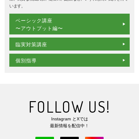
います。
ベーシック講座
〜アウトプット編〜
臨実対策講座
個別指導
F
O
L
L
O
W
U
S
!
Instagram とXでは
最新情報を配信中！