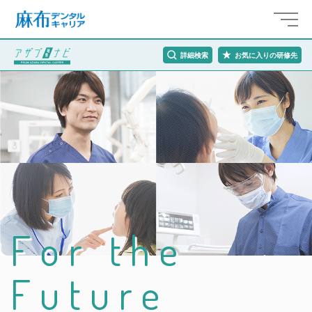
詳細検索
お気に入りの研修先
F
o
r
t
h
e
F
u
t
u
r
e