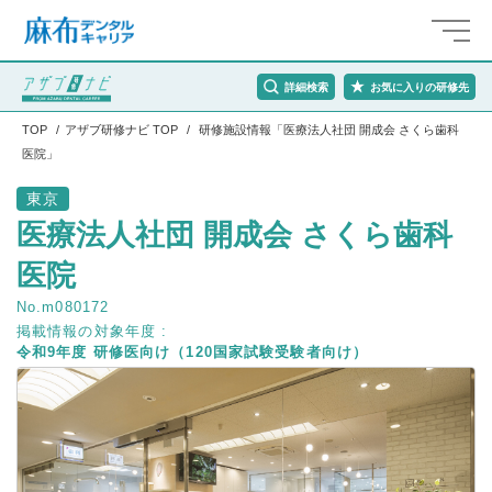
詳細検索
お気に入りの研修先
TOP
アザブ研修ナビ TOP
研修施設情報「医療法人社団 開成会 さくら歯科
医院」
東京
医療法人社団 開成会 さくら歯科
医院
No.m080172
掲載情報の対象年度 :
令和9年度 研修医向け（120国家試験受験者向け）