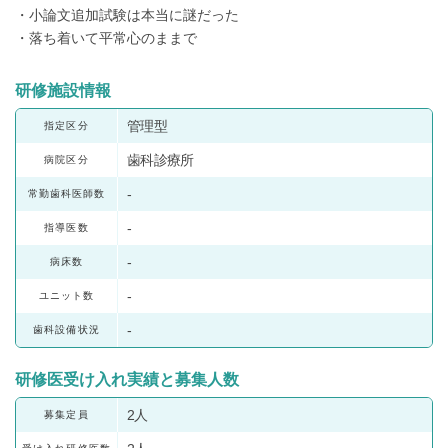
・小論文追加試験は本当に謎だった
・落ち着いて平常心のままで
研修施設情報
管理型
指定区分
歯科診療所
病院区分
-
常勤歯科医師数
-
指導医数
-
病床数
-
ユニット数
-
歯科設備状況
研修医受け入れ実績と募集人数
2人
募集定員