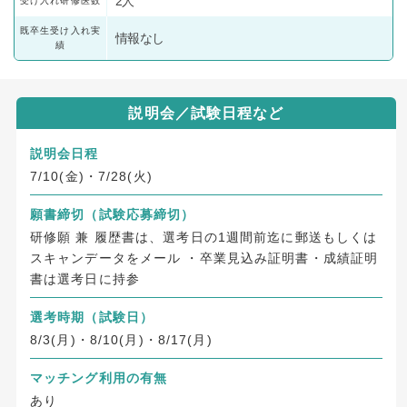
2人
受け入れ研修医数
既卒生受け入れ実
情報なし
績
説明会／試験日程など
説明会日程
7/10(⾦)・7/28(⽕)
願書締切
（試験応募締切）
研修願 兼 履歴書は、選考⽇の1週間前迄に郵送もしくは
スキャンデータをメール ・卒業⾒込み証明書・成績証明
書は選考⽇に持参
選考時期（試験日）
8/3(⽉)・8/10(⽉)・8/17(⽉)
マッチング利用の有無
あり