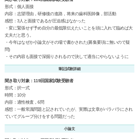
形式：個人面接
内容：志望理由，研修後の進路，将来の歯科医師像，部活動
感想：3人と面接であるが圧迫感はなかった
・変に緊張せず予め自分の最低限伝えたいことを頭に入れて臨めば大
丈夫だと思う。
・今年はなぜか小論文がその場で書かされた(募集要項に無いので疑
問)
・その内容も面接で深掘りされるので決して適当にやらないように
筆記試験詳細
聞き取り対象：119回国家試験受験者
形式：択一式
時間：10分
内容：適性検査，6問
感想：一般常識問題と記されていたが、実際は文章がバラバラにされ
ていてグループ分けをする問題だった
小論文