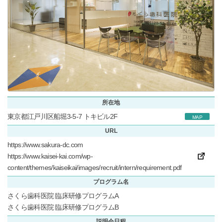
所在地
東京都江戸川区船堀3-5-7 トキビル2F
MAP
URL
https://www.sakura-dc.com
https://www.kaisei-kai.com/wp-
content/themes/kaiseikai/images/recruit/intern/requirement.pdf
プログラム名
さくら歯科医院 臨床研修プログラムA
さくら歯科医院 臨床研修プログラムB
説明会日程