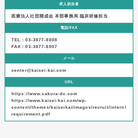
求人担当者
医療法人社団開成会 本部事務局 臨床研修担当
電話/FAX
TEL：03-3877-8008
FAX：03-3877-8007
メール
center@kaisei-kai.com
URL
https://www.sakura-dc.com
https://www.kaisei-kai.com/wp-
content/themes/kaiseikai/images/recruit/intern/
requirement.pdf