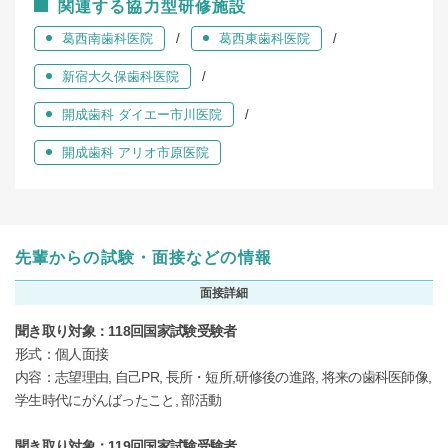
関連する協力型研修施設
葛⻄南⻭科医院
葛⻄東⻭科医院
新宿⼤久保⻭科医院
開成⻭科 ダイエー市川医院
開成⻭科 アリオ市原医院
先輩からの試験・面接などの情報
面接詳細
聞き取り対象：118回国家試験受験者
形式：個人面接
内容：志望理由, 自己PR, 長所・短所,研修後の進路, 将来の歯科医師像,
学生時代にがんばったこと, 部活動
聞き取り対象：119回国家試験受験者