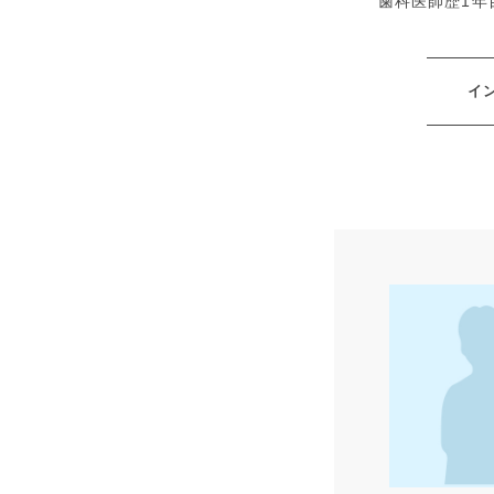
歯科医師歴1年
イ