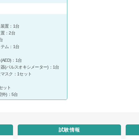
装置：1台
置：2台
台
テム：1台
AED)：1台
器(パルスオキシメーター)：1台
マスク：1セット
セット
外)：5台
試験情報