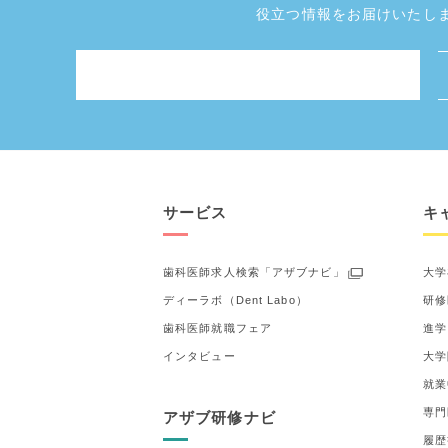
役立つ情報をお届けいたし
サービス
キ
歯科医師求人検索「アザブナビ」
大学
ディーラボ（Dent Labo）
研修
歯科医師就職フェア
進学
インタビュー
大学
就業
専門
アザブ研修ナビ
履歴