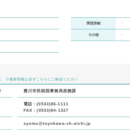
-
実技詳細
-
その他
先
※最新情報は必ずこちらにご確認ください
者
豊川市民病院事務局庶務課
X
電話：(0533)86-1111
FAX：(0533)84-1327
syomu@toyokawa-ch-aichi.jp