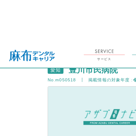
TOP
アザブ研修ナビ TOP
研修施設情報「豊川市民病院」
SEARCH
検索
サービス
豊川市民病院
愛知
No.m050518
掲載情報の対象年度 :