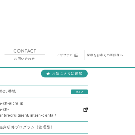
アザブナビ
採用をお考えの医院様へ
研修先を検索する
お気に入りの研修先
お問い合わせ
お気に入りに追加
路23番地
MAP
-ch-aichi.jp
a-ch-
dent/recruitment/intern-dental/
臨床研修プログラム《管理型》