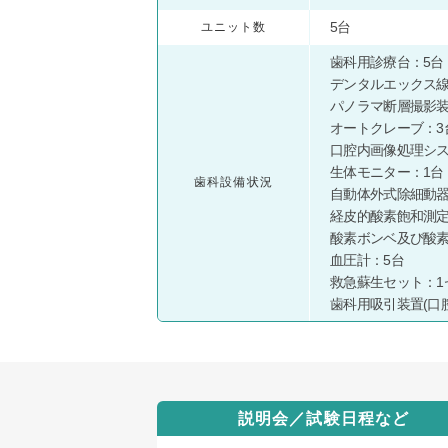
5台
ユニット数
歯科用診療台：5台
デンタルエックス線
パノラマ断層撮影装
オートクレーブ：3
口腔内画像処理シス
生体モニター：1台
歯科設備状況
自動体外式除細動器(
経皮的酸素飽和測定
酸素ボンベ及び酸素
血圧計：5台
救急蘇生セット：1
歯科用吸引装置(口腔
説明会／試験日程など