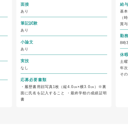
面接
給
あり
基本
（
筆記試験
賞与
あり
勤
小論文
8時
あり
休
実技
土曜
なし
年次
そ
応募必要書類
・履歴書用顔写真1枚（縦4.0㎝×横3.0㎝）※裏
面に氏名を記入すること ・最終学校の成績証明
書