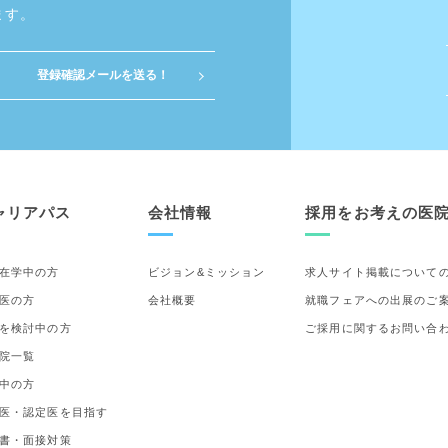
ます。
ャリアパス
会社情報
採用をお考えの医
在学中の方
ビジョン&ミッション
求人サイト掲載について
医の方
会社概要
就職フェアへの出展のご
を検討中の方
ご採用に関するお問い合
院一覧
中の方
医・認定医を目指す
書・面接対策