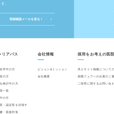
ます。
ャリアパス
会社情報
採用をお考えの医
在学中の方
ビジョン&ミッション
求人サイト掲載について
医の方
会社概要
就職フェアへの出展のご
を検討中の方
ご採用に関するお問い合
院一覧
中の方
医・認定医を目指す
書・面接対策