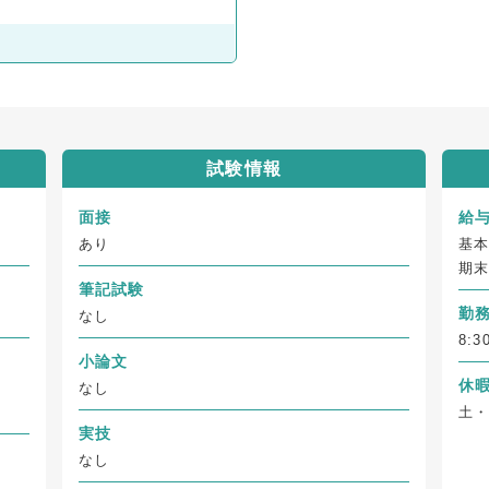
試験情報
面接
給
あり
基本
期末
筆記試験
勤
なし
8:
小論文
休
なし
土・
実技
なし