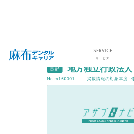
TOP
アザブ研修ナビ TOP
研修施設情報「地方独立行政法人 長野市民病院」
SEARCH
検索
サービス
地方独立行政法人
長野
No.m160001
掲載情報の対象年度 :