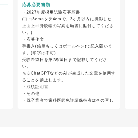
応募必要書類
・2027年度採用試験応募願書
(ヨコ3cm×タテ4cmで、3ヶ月以内に撮影した
正面上半身脱帽の写真を願書に貼付してくださ
い。)
・応募作文
手書き(鉛筆もしくはボールペン)で記入願いま
す。(印字は不可)
受験希望日を第2希望日まで記載してくださ
い。
※※ChatGPTなどのAIが生成した文章を使用す
ることを禁止します。
・成績証明書
・その他
・既卒業者で歯科医師免許証保持者はその写し