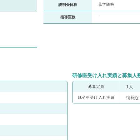
見学随時
説明会日程
-
指導医数
研修医受け入れ実績と募集人
1人
募集定員
情報な
既卒生受け入れ実績