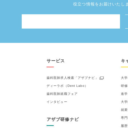
役立つ情報をお届けいたし
サービス
キ
歯科医師求人検索「アザブナビ」
大学
ディーラボ（Dent Labo）
研修
歯科医師就職フェア
進学
インタビュー
大学
就業
専門
アザブ研修ナビ
履歴