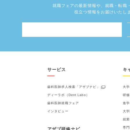
就職フェアの最新情報や、
就職・転職
役立つ情報をお届けいたし
サービス
キ
歯科医師求人検索「アザブナビ」
大学
ディーラボ（Dent Labo）
研修
歯科医師就職フェア
進学
インタビュー
大学
就業
専門
アザブ研修ナビ