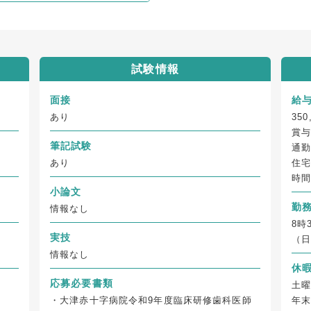
試験情報
面接
給
あり
350
賞与
筆記試験
通勤
あり
住宅
時
小論文
勤
情報なし
8時
実技
（
情報なし
休
応募必要書類
土曜
・大津赤十字病院令和9年度臨床研修歯科医師
年末