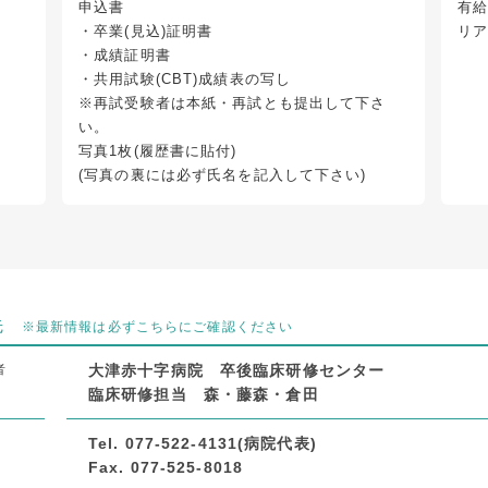
申込書
有給
・卒業(見込)証明書
リ
・成績証明書
・共用試験(CBT)成績表の写し
※再試受験者は本紙・再試とも提出して下さ
い。
写真1枚(履歴書に貼付)
(写真の裏には必ず氏名を記入して下さい)
先
※最新情報は必ずこちらにご確認ください
者
大津赤十字病院 卒後臨床研修センター
臨床研修担当 森・藤森・倉田
X
Tel. 077-522-4131(病院代表)
Fax. 077-525-8018