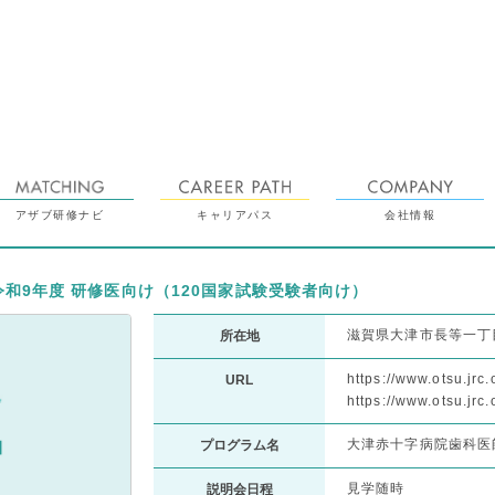
アザブ研修ナビ
キャリアパス
会社情報
令和9年度 研修医向け（120国家試験受験者向け）
滋賀県大津市長等一丁目
所在地
https://www.otsu.jrc.o
URL
https://www.otsu.jrc.
大津赤十字病院歯科医
プログラム名
見学随時
説明会日程