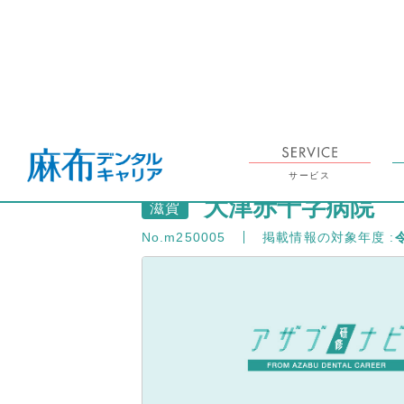
TOP
アザブ研修ナビ TOP
研修施設情報「大津赤十字病院」
SEARCH
検索
サービス
大津赤十字病院
滋賀
No.m250005
掲載情報の対象年度 :