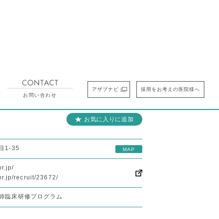
アザブナビ
採用をお考えの医院様へ
研修先を検索する
お気に入りの研修先
お問い合わせ
お気に入りに追加
1-35
MAP
r.jp/
or.jp/recruit/23672/
師臨床研修プログラム