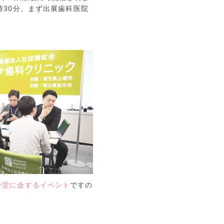
時30分、まず出展歯科医院
一堂に会するイベント
ですの