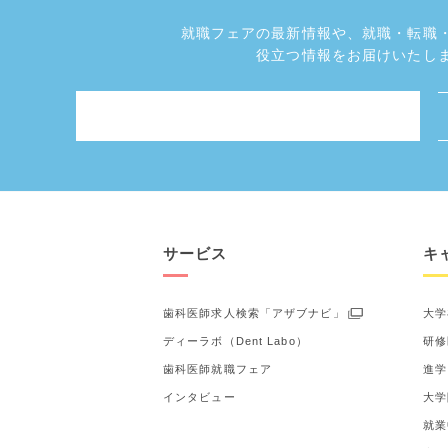
就職フェアの最新情報や、
就職・転職
役立つ情報をお届けいたし
サービス
キ
歯科医師求人検索「アザブナビ」
大学
ディーラボ（Dent Labo）
研修
歯科医師就職フェア
進学
インタビュー
大学
就業