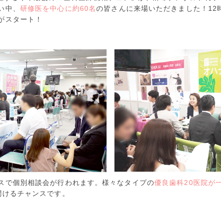
い中、
研修医を中心に約60名
の皆さんに来場いただきました！12
がスタート！
スで個別相談会が行われます。様々なタイプの
優良歯科20医院が
聞けるチャンスです。