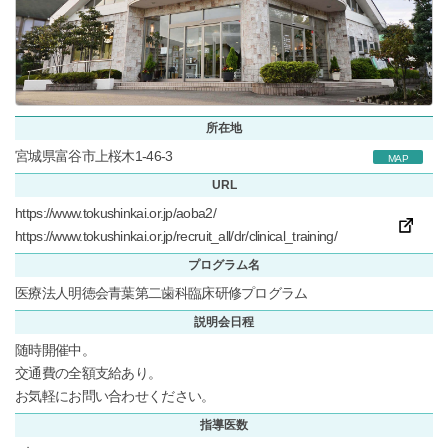
所在地
宮城県富谷市上桜木1-46-3
MAP
URL
https://www.tokushinkai.or.jp/aoba2/
https://www.tokushinkai.or.jp/recruit_all/dr/clinical_training/
プログラム名
医療法人明徳会青葉第二歯科臨床研修プログラム
説明会日程
随時開催中。
交通費の全額支給あり。
お気軽にお問い合わせください。
指導医数