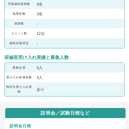
4名
常勤歯科医師数
3名
指導医数
-
病床数
12台
ユニット数
-
歯科設備状況
研修医受け入れ実績と募集人数
4人
募集定員
3人
受け入れ研修医数
既卒生受け入れ実
あり
績
説明会／試験日程など
説明会日程