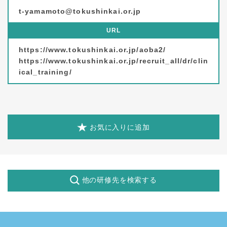
t-yamamoto@tokushinkai.or.jp
URL
https://www.tokushinkai.or.jp/aoba2/
https://www.tokushinkai.or.jp/recruit_all/dr/clin
ical_training/
お気に入りに追加
他の研修先を検索する