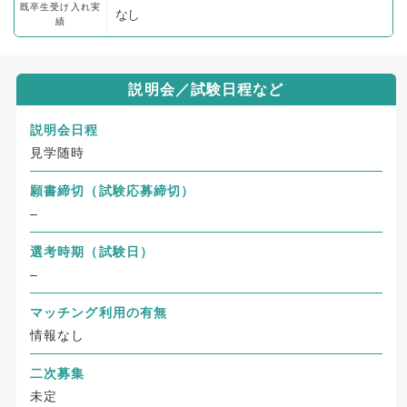
既卒生受け入れ実
なし
績
説明会／試験日程など
説明会日程
見学随時
願書締切
（試験応募締切）
–
選考時期（試験日）
–
マッチング利用の有無
情報なし
二次募集
未定