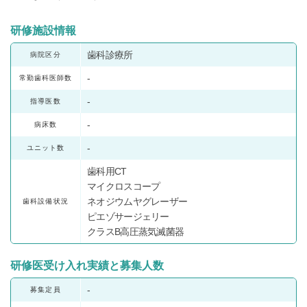
研修施設情報
歯科診療所
病院区分
-
常勤歯科医師数
-
指導医数
-
病床数
-
ユニット数
歯科用CT
マイクロスコープ
ネオジウムヤグレーザー
歯科設備状況
ピエゾサージェリー
クラスB高圧蒸気滅菌器
研修医受け入れ実績と募集人数
-
募集定員