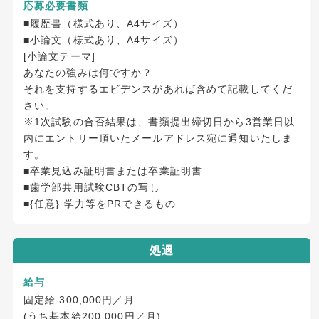
応募必要書類
■履歴書（様式あり、A4サイズ）
■小論文（様式あり、A4サイズ）
[小論文テーマ]
あなたの強みは何ですか？
それを支持するエビデンスがあれば含めて記載してくだ
さい。
※1次試験の合否結果は、書類提出締切日から3営業日以
内にエントリー頂いたメールアドレス宛に通知いたしま
す。
■卒業見込み証明書または卒業証明書
■歯学部共用試験CBTの写し
■{任意} 学力等をPRできるもの
処遇
給与
固定給 300,000円／月
(うち基本給200,000円／月)