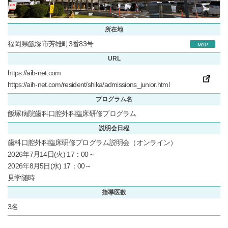
所在地
福岡県飯塚市芳雄町3番83号
MAP
URL
https://aih-net.com
https://aih-net.com/resident/shika/admissions_junior.html
プログラム名
飯塚病院歯科口腔外科臨床研修プログラム
説明会日程
歯科口腔外科臨床研修プログラム説明会（オンライン）
2026年7月14日(火) 17：00～
2026年8月5日(水) 17：00～
見学随時
指導医数
3名