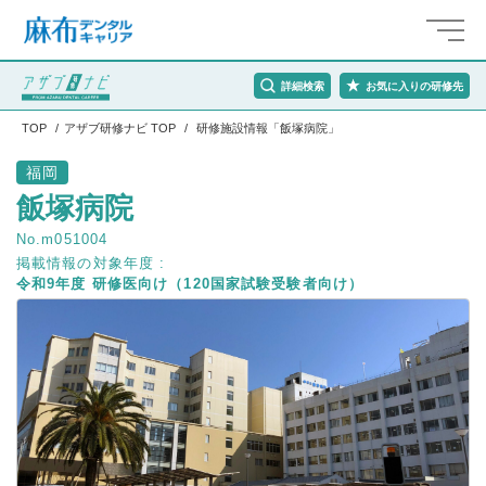
詳細検索
お気に入りの研修先
TOP
アザブ研修ナビ TOP
研修施設情報「飯塚病院」
福岡
飯塚病院
No.m051004
掲載情報の対象年度 :
令和9年度 研修医向け（120国家試験受験者向け）