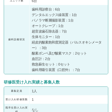
6台
ユニット数
歯科用診察台：6台
デンタルエックス線装置：1台
パノラマ断層撮影装置：1台
オートクレープ：1台
超音波歯石除去器：7台
生体モニター：1台
歯科設備状況
経皮的酸素飽和度測定器（パルスオキシメータ
ー）：3台
酸素ボンベ及び酸素マスク：2セット
血圧計：2台
救急蘇生セット：0セット
歯科用吸引装置（口腔外）：7台
研修医受け入れ実績と募集人数
1人
募集定員
1
受け入れ研修医数
既卒生受け入れ実
なし
績