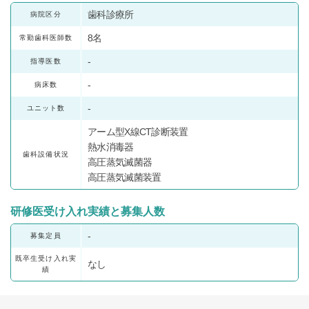
歯科診療所
病院区分
8名
常勤歯科医師数
-
指導医数
-
病床数
-
ユニット数
アーム型X線CT診断装置
熱水消毒器
歯科設備状況
高圧蒸気滅菌器
高圧蒸気滅菌装置
研修医受け入れ実績と募集人数
-
募集定員
既卒生受け入れ実
なし
績