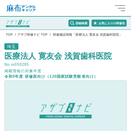
詳細検索
お気に入りの研修先
TOP
アザブ研修ナビ TOP
研修施設情報「医療法人 寛友会 浅賀歯科医院」
埼玉
医療法人 寛友会 浅賀歯科医院
No.m050285
掲載情報の対象年度 :
令和9年度 研修医向け（120国家試験受験者向け）